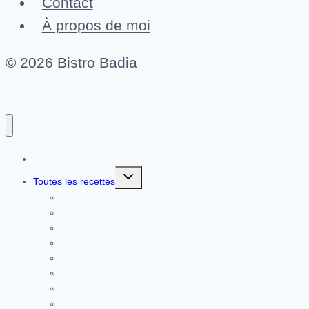
Contact
À propos de moi
© 2026 Bistro Badia
Page d’accueil
Ouvrir/fermer
Toutes les recettes
le
menu
Toutes les recettes
enfant
Classique
Crèmes & dips
vite fait, bien fait
Salade
Vegan
Végétarien
Dessert