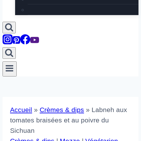
Accueil
»
Crèmes & dips
»
Labneh aux
tomates braisées et au poivre du
Sichuan
Crèmes & dips
|
Mezze
|
Végétarien