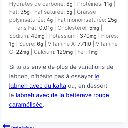
Hydrates de carbone:
8
|
Protéines:
11
|
g
g
Fat:
35
|
Fat saturée:
5
|
Graisse
g
g
polyinsaturée:
4
|
Fat monoinsaturée:
25
g
g
|
Trans Fat:
0.01
|
Cholestérol:
5
|
g
mg
Sodium:
49
|
Potassium :
370
|
Fibres:
mg
mg
1
|
Sucre:
6
|
Vitamine A:
771
|
Vitamine
g
g
IU
C:
22
|
Calcium:
129
|
Fer:
1
mg
mg
mg
Si tu as envie de plus de variations de
labneh, n’hésite pas à essayer
le
labneh avec du kafta
ou, en dessert,
le
labneh avec de la betterave rouge
caramélisée
.
Navigation