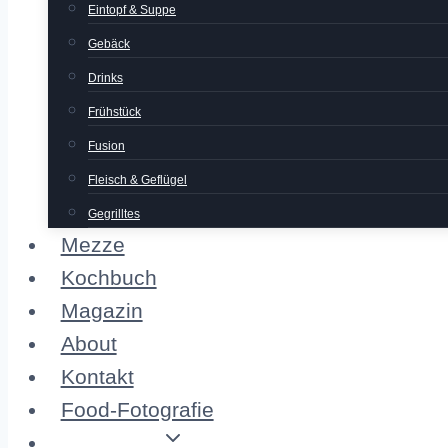
Eintopf & Suppe
Gebäck
Drinks
Frühstück
Fusion
Fleisch & Geflügel
Gegrilltes
Mezze
Kochbuch
Magazin
About
Kontakt
Food-Fotografie