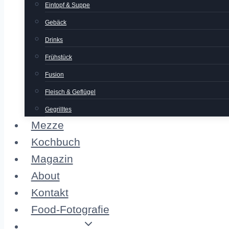
Eintopf & Suppe
Gebäck
Drinks
Frühstück
Fusion
Fleisch & Geflügel
Gegrilltes
Mezze
Kochbuch
Magazin
About
Kontakt
Food-Fotografie